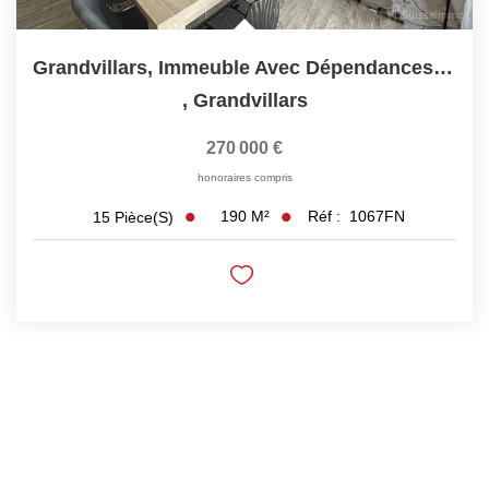
Grandvillars, Immeuble Avec Dépendances Sur 1160M2 De...
,
Grandvillars
270 000 €
honoraires compris
190
M²
Réf :
1067FN
15
Pièce(s)