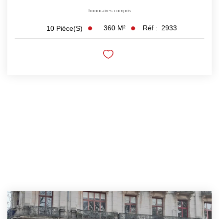
honoraires compris
360
M²
Réf :
2933
10
Pièce(s)