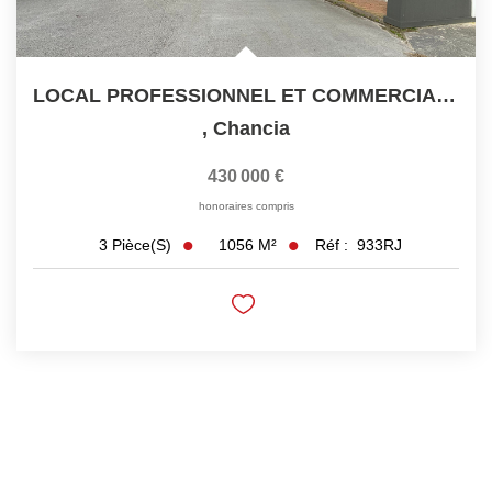
LOCAL PROFESSIONNEL ET COMMERCIAL 1056 M2
,
Chancia
430 000 €
honoraires compris
1056
M²
Réf :
933RJ
3
Pièce(s)