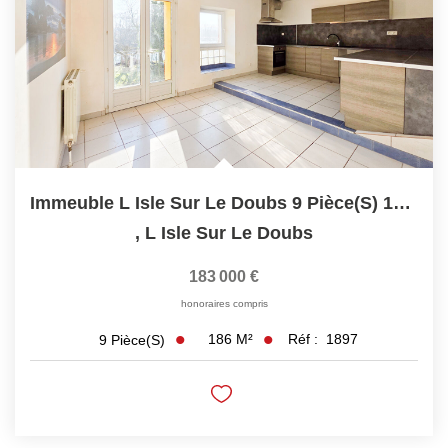
Consultez Nos Dernières Ventes
LOUER
Découvrez Nos Biens En Location
Confiez-Nous La Recherche De Votre Location
Immeuble L Isle Sur Le Doubs 9 Pièce(s) 186 M2
,
L Isle Sur Le Doubs
FAIRE GÉRER
183 000 €
NOTRE GROUPE
honoraires compris
186
M²
Réf :
1897
9
Pièce(s)
Le Réseau Suisse Immo
Nos Agences
Nos Agents