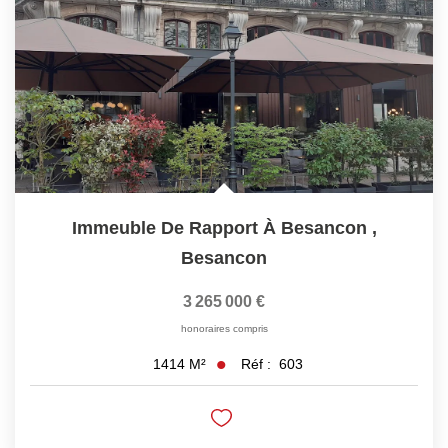
Immeuble De Rapport À Besancon
,
Besancon
3 265 000 €
honoraires compris
Réf :
603
1414
M²