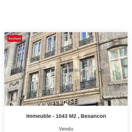
Exclusif
Immeuble - 1043 M2
,
Besancon
Vendu