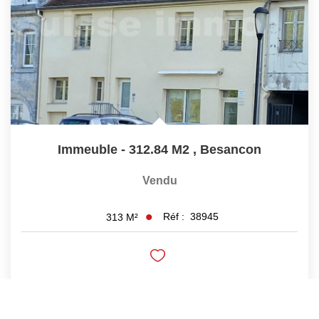
Immeuble - 312.84 M2
,
Besancon
Vendu
Réf :
38945
313
M²