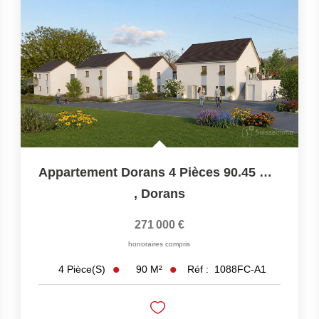
Appartement Dorans 4 Pièces 90.45 M2 + Jardin + Parkings
,
Dorans
271 000 €
honoraires compris
90
M²
Réf :
1088FC-A1
4
Pièce(s)