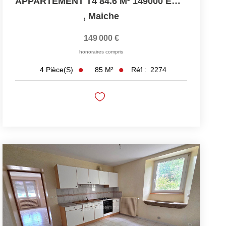
APPARTEMENT T4 84.6 M² 149000 EUROS
,
Maiche
149 000 €
honoraires compris
85
M²
Réf :
2274
4
Pièce(s)