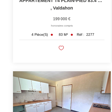
APPARTEMENT T4 PLAIN-PIED 83.4 M² 199000 EUROS
,
Valdahon
199 000 €
honoraires compris
83
M²
Réf :
2277
4
Pièce(s)