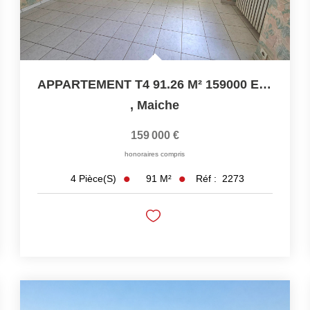
APPARTEMENT T4 91.26 M² 159000 EUROS
,
Maiche
159 000 €
honoraires compris
91
M²
Réf :
2273
4
Pièce(s)