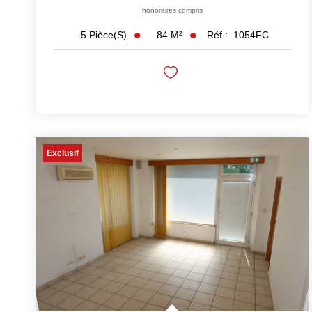
honoraires compris
84
M²
Réf :
1054FC
5
Pièce(s)
Exclusif