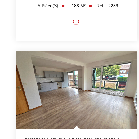
188
M²
Réf :
2239
5
Pièce(s)