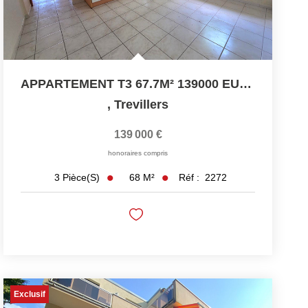
APPARTEMENT T3 67.7M² 139000 EUROS
,
Trevillers
139 000 €
honoraires compris
68
M²
Réf :
2272
3
Pièce(s)
Exclusif