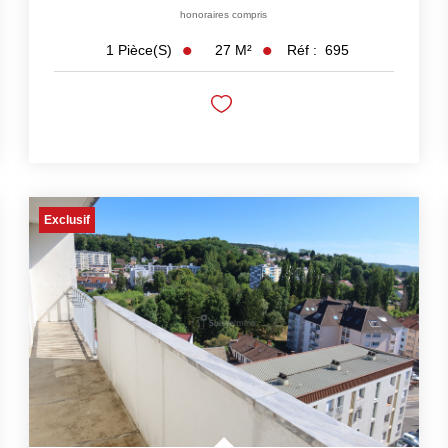
honoraires compris
27
M²
Réf :
695
1
Pièce(s)
Exclusif