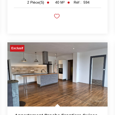
40
M²
Réf :
594
2
Pièce(s)
Exclusif