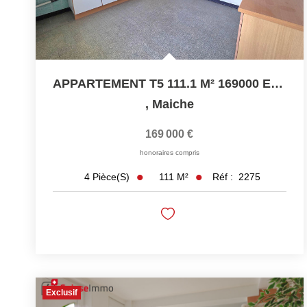
APPARTEMENT T5 111.1 M² 169000 EUROS
,
Maiche
169 000 €
honoraires compris
111
M²
Réf :
2275
4
Pièce(s)
Exclusif