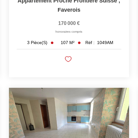
Appartement Proche Frontiere Suisse
,
Faverois
170 000 €
honoraires compris
107
M²
Réf :
1049AM
3
Pièce(s)