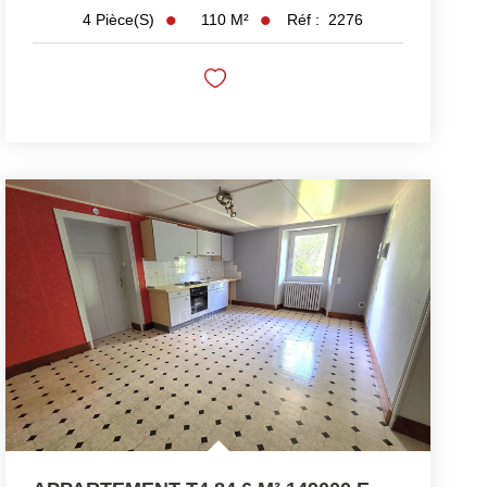
110
M²
Réf :
2276
4
Pièce(s)