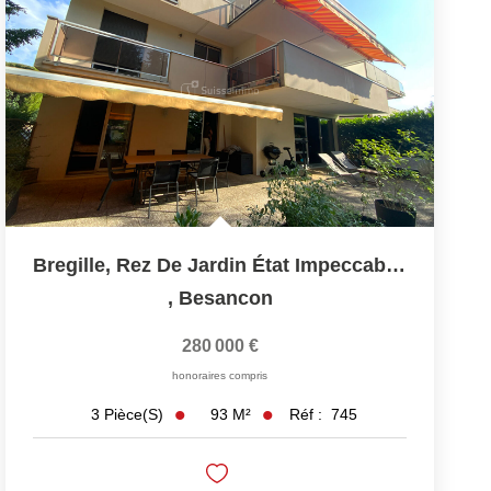
Bregille, Rez De Jardin État Impeccable.
,
Besancon
280 000 €
honoraires compris
93
M²
Réf :
745
3
Pièce(s)