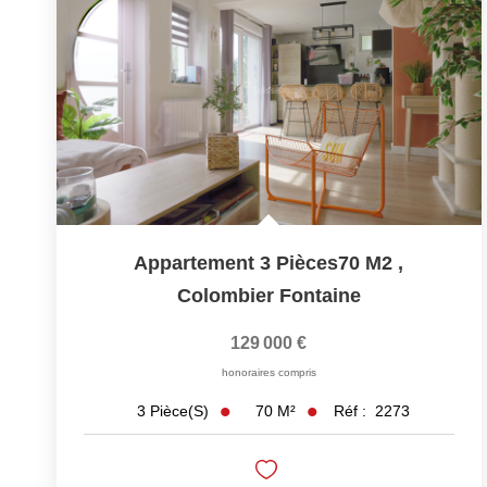
Appartement 3 Pièces70 M2
,
Colombier Fontaine
129 000 €
honoraires compris
70
M²
Réf :
2273
3
Pièce(s)