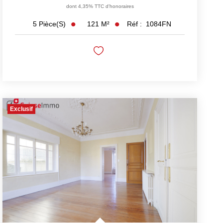
dont 4,35% TTC d'honoraires
121
M²
Réf :
1084FN
5
Pièce(s)
Exclusif