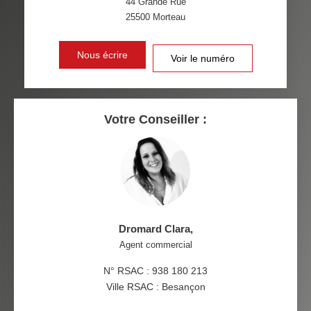
44 Grande Rue
TAXE FONCIÈRE
PART DES MÉNAGES SANS
25500
Morteau
VOITURE
DISTANCE DE L'AÉROPORT :
SUPERFICIE :
Nous écrire
Voir le numéro
RÉSULTATS DES LYCÉES
ECOLES ET CRÈCHES
RESTAURANTS ET CAFÉS
COMMERCES
Votre Conseiller :
MÉDECINS
Dromard Clara
,
Agent commercial
N° RSAC : 938 180 213
Ville RSAC : Besançon