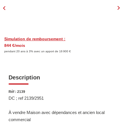
Consultez Nos Dernières Ventes
LOUER
Découvrez Nos Biens En Location
Simulation de remboursement :
844 €/mois
Confiez-Nous La Recherche De Votre Location
pendant 20 ans à 3% avec un apport de 16 900 €
FAIRE GÉRER
Description
NOTRE GROUPE
Réf : 2139
DC ; ref 2139/2951
Le Réseau Suisse Immo
Nos Agences
À vendre Maison avec dépendances et ancien local
Nos Agents
commercial