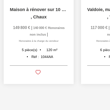
Maison à rénover sur 10 ares de terrain clos et arboré
,
Chaux
,
149 800 €
|
117 000 €
140 000 €
Honoraires
|
non inclus
n
Honoraires à la charge du vendeur
Honoraires 
120
m²
5
pièce(s)
6
pièc
Réf :
1044AA