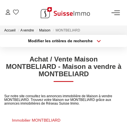
ACHETER
Accueil
A vendre
Maison
MONTBELIARD
Modifier les critères de recherche
Découvrez Nos Biens À La Vente
Type de transaction
Localisation
Acheter
Localisation
Découvrez Nos Programmes Neufs
Achat / Vente Maison
Type de bien
Confiez-Nous La Recherche De Votre Bien À L'achat
Sélectionnez...
Surface min
MONTBELIARD - Maison a vendre à
MONTBELIARD
Plus de critères
Budget max
ESTIMER
Créer une alerte
Sur notre site consultez les annonces immobilière de Maison à vendre
VENDRE
MONTBELIARD. Trouvez votre Maison sur MONTBELIARD grâce aux
annonces immobilières de Réseau Suisse Immo.
Estimer Votre Bien En Ligne
Immobilier MONTBELIARD
Consultez Les Avis Clients