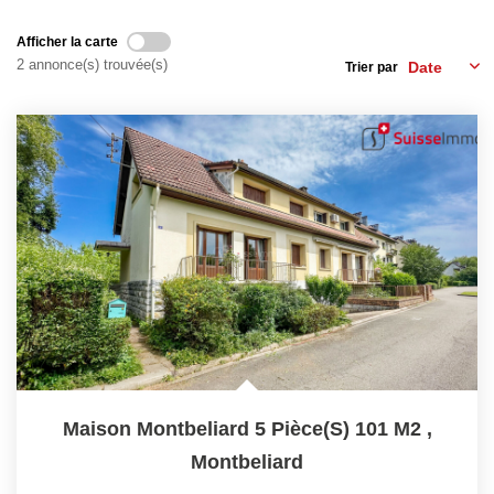
Consultez Nos Dernières Ventes
Afficher la carte
2 annonce(s) trouvée(s)
Trier par
LOUER
Découvrez Nos Biens En Location
Confiez-Nous La Recherche De Votre Location
FAIRE GÉRER
NOTRE GROUPE
Le Réseau Suisse Immo
Nos Agences
Maison Montbeliard 5 Pièce(s) 101 M2
,
Nos Agents
Montbeliard