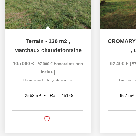
Terrain - 130 m2
,
Marchaux chaudefontaine
,
105 000 €
|
62 400 €
|
97 000 €
Honoraires non
57
|
inclus
Honoraires à la charge du vendeur
Honoraires 
Réf :
45149
2562
m²
867
m²