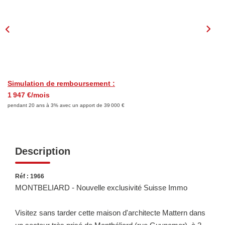
Consultez Nos Dernières Ventes
LOUER
Découvrez Nos Biens En Location
Confiez-Nous La Recherche De Votre Location
Simulation de remboursement :
1 947 €/mois
pendant 20 ans à 3% avec un apport de 39 000 €
FAIRE GÉRER
NOTRE GROUPE
Description
Le Réseau Suisse Immo
Réf : 1966
MONTBELIARD - Nouvelle exclusivité Suisse Immo
Nos Agences
Nos Agents
Visitez sans tarder cette maison d'architecte Mattern dans