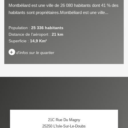
Montbéliard est une ville de 26 080 habitants dont 41 % des
habitants sont propriétaires.Montbéliard est une ville...
Population :
25 336 habitants
Distance de l'aéroport :
21 km
Superficie :
14,9 Km²
+
d'infos sur le quartier
DENSITÉ DE POPULATION
ENFANTS ET ADOLESCENTS
AGE MOYEN
REVENU MENSUEL PAR
MÉNAGE
TAUX DE PROPRIÉTAIRES
TAUX D'HABITATION
21C Rue Du Magny
TAXE FONCIÈRE
PART DES MÉNAGES SANS
25250
L'Isle-Sur-Le-Doubs
VOITURE