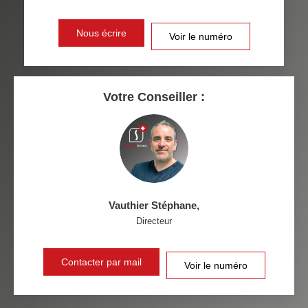
DISTANCE DE L'AÉROPORT :
SUPERFICIE :
Nous écrire
Voir le numéro
RÉSULTATS DES LYCÉES
ECOLES ET CRÈCHES
RESTAURANTS ET CAFÉS
COMMERCES
Votre Conseiller :
MÉDECINS
Vauthier Stéphane
,
Directeur
Contacter par mail
Voir le numéro