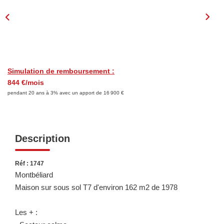
Consultez Nos Dernières Ventes
LOUER
Découvrez Nos Biens En Location
Simulation de remboursement :
844 €/mois
Confiez-Nous La Recherche De Votre Location
pendant 20 ans à 3% avec un apport de 16 900 €
FAIRE GÉRER
Description
NOTRE GROUPE
Réf : 1747
Le Réseau Suisse Immo
Montbéliard
Maison sur sous sol T7 d'environ 162 m2 de 1978
Nos Agences
Nos Agents
Les + :