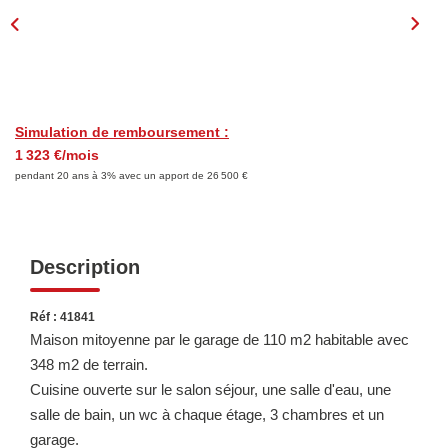
Consultez Nos Dernières Ventes
LOUER
Simulation de remboursement :
Découvrez Nos Biens En Location
1 323 €/mois
Confiez-Nous La Recherche De Votre Location
pendant 20 ans à 3% avec un apport de 26 500 €
FAIRE GÉRER
Description
NOTRE GROUPE
Réf : 41841
Maison mitoyenne par le garage de 110 m2 habitable avec
Le Réseau Suisse Immo
348 m2 de terrain.
Nos Agences
Cuisine ouverte sur le salon séjour, une salle d'eau, une
Nos Agents
salle de bain, un wc à chaque étage, 3 chambres et un
garage.