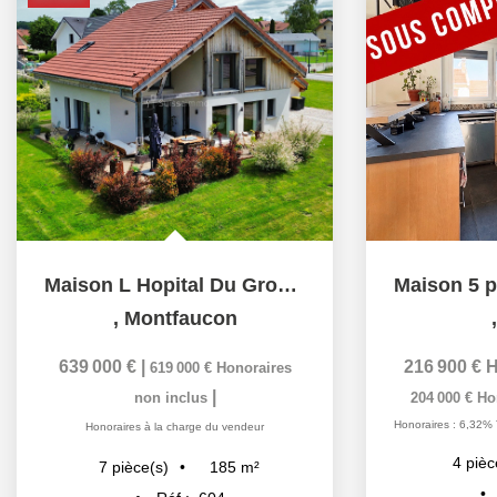
Maison L Hopital Du Grosbois 7 pièce(s) 185 m2
,
Montfaucon
639 000 €
|
216 900 €
H
619 000 €
Honoraires
|
non inclus
204 000 €
Ho
Honoraires : 6,32% 
Honoraires à la charge du vendeur
4
pièc
185
m²
7
pièce(s)