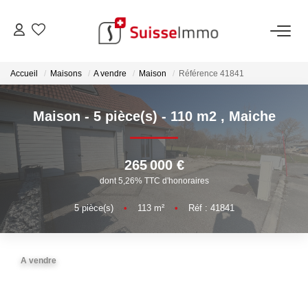
ACHETER
Accueil
Maisons
A vendre
Maison
Référence 41841
Découvrez Nos Biens À La Vente
Maison - 5 pièce(s) - 110 m2
,
Maiche
Découvrez Nos Programmes Neufs
Confiez-Nous La Recherche De Votre Bien À L'achat
265 000 €
dont 5,26% TTC d'honoraires
ESTIMER
5
pièce(s)
•
113
m²
•
Réf : 41841
VENDRE
A vendre
Estimer Votre Bien En Ligne
Consultez Les Avis Clients