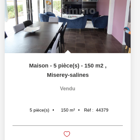
Maison - 5 pièce(s) - 150 m2
,
Miserey-salines
Vendu
150
m²
Réf :
44379
5
pièce(s)