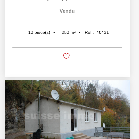
Vendu
250
m²
Réf :
40431
10
pièce(s)