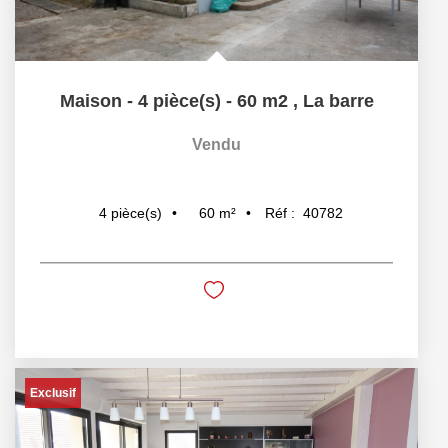
Maison - 4 pièce(s) - 60 m2
,
La barre
Vendu
60
m²
Réf :
40782
4
pièce(s)
Exclusif