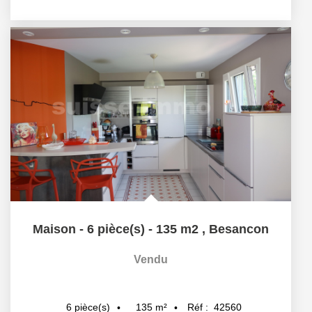
Maison - 6 pièce(s) - 135 m2
,
Besancon
Vendu
135
m²
Réf :
42560
6
pièce(s)