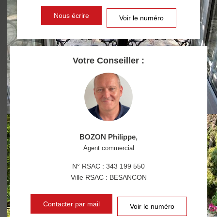
DISTANCE DE L'AÉROPORT :
SUPERFICIE :
Nous écrire
Voir le numéro
RÉSULTATS DES LYCÉES
ECOLES ET CRÈCHES
RESTAURANTS ET CAFÉS
COMMERCES
Votre Conseiller :
MÉDECINS
BOZON Philippe
,
Agent commercial
N° RSAC : 343 199 550
Ville RSAC : BESANCON
Contacter par mail
Voir le numéro