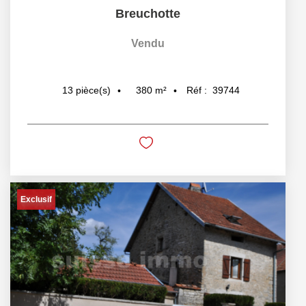
Breuchotte
Vendu
380
m²
Réf :
39744
13
pièce(s)
Exclusif