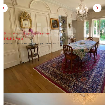
LOUER
Découvrez Nos Biens En Location
Simulation de remboursement :
Confiez-Nous La Recherche De Votre Location
3 419 €/mois
pendant 20 ans à 3% avec un apport de 68 500 €
FAIRE GÉRER
Description
NOTRE GROUPE
Le Réseau Suisse Immo
Réf : 39064
Ref BE6207. Exclusivité, quartier Les Chaprais, belle
Nos Agences
propriété de 1730, elle se compose d'une bâtisse en pierre
Nos Agents
de 274 m2 et une maison indépendante de 44 m2, de plain-
pied, un vaste hall d'entrée, un salon agréable, un bureau,