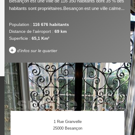
Besançon est une ville de 116 350 habitants dont 35 % des
habitants sont propriétaires.Besançon est une ville calme...
Population :
116 676 habitants
Distance de l'aéroport :
69 km
Superficie :
65,1 Km²
+
d'infos sur le quartier
DENSITÉ DE POPULATION
ENFANTS ET ADOLESCENTS
AGE MOYEN
REVENU MENSUEL PAR
MÉNAGE
TAUX DE PROPRIÉTAIRES
TAUX D'HABITATION
1 Rue Granvelle
TAXE FONCIÈRE
PART DES MÉNAGES SANS
25000
Besançon
VOITURE