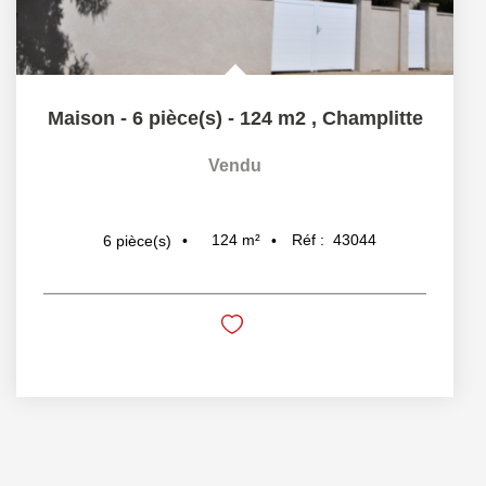
Maison - 6 pièce(s) - 124 m2
,
Champlitte
Vendu
124
m²
Réf :
43044
6
pièce(s)