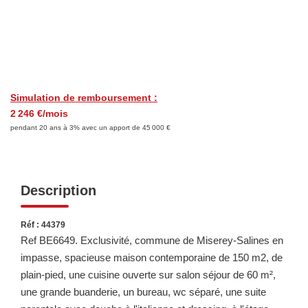
LOUER
Découvrez Nos Biens En Location
Simulation de remboursement :
Confiez-Nous La Recherche De Votre Location
2 246 €/mois
pendant 20 ans à 3% avec un apport de 45 000 €
FAIRE GÉRER
Description
NOTRE GROUPE
Le Réseau Suisse Immo
Réf : 44379
Ref BE6649. Exclusivité, commune de Miserey-Salines en
Nos Agences
impasse, spacieuse maison contemporaine de 150 m2, de
Nos Agents
plain-pied, une cuisine ouverte sur salon séjour de 60 m²,
une grande buanderie, un bureau, wc séparé, une suite