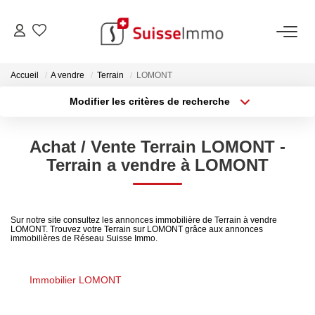
ACHETER
Accueil
A vendre
Terrain
LOMONT
Modifier les critères de recherche
Découvrez Nos Biens À La Vente
Type de transaction
Localisation
Acheter
Localisation
Découvrez Nos Programmes Neufs
Achat / Vente Terrain LOMONT -
Type de bien
Confiez-Nous La Recherche De Votre Bien À L'achat
Sélectionnez...
Surface min
Terrain a vendre à LOMONT
Plus de critères
Budget max
ESTIMER
Sur notre site consultez les annonces immobilière de Terrain à vendre
LOMONT. Trouvez votre Terrain sur LOMONT grâce aux annonces
Créer une alerte
immobilières de Réseau Suisse Immo.
VENDRE
Estimer Votre Bien En Ligne
Immobilier LOMONT
Consultez Les Avis Clients