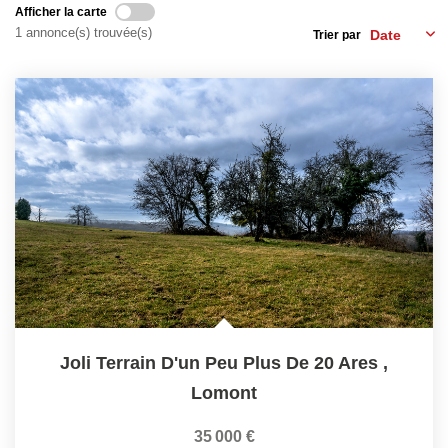
Consultez Nos Dernières Ventes
Afficher la carte
1 annonce(s) trouvée(s)
Trier par
LOUER
Découvrez Nos Biens En Location
Confiez-Nous La Recherche De Votre Location
FAIRE GÉRER
NOTRE GROUPE
Le Réseau Suisse Immo
Joli Terrain D'un Peu Plus De 20 Ares
,
Nos Agences
Lomont
Nos Agents
35 000 €