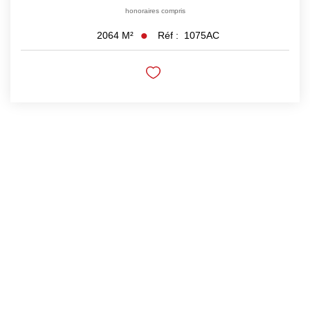
honoraires compris
NOUS REJOINDRE
Réf :
1075AC
2064
M²