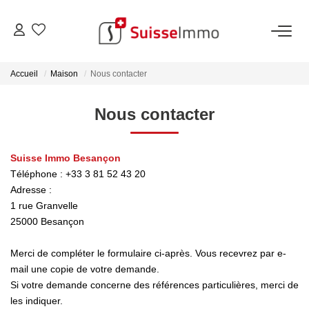
ACHETER
Accueil
Maison
Nous contacter
Découvrez Nos Biens À La Vente
Nous contacter
Découvrez Nos Programmes Neufs
Confiez-Nous La Recherche De Votre Bien À L'achat
Suisse Immo Besançon
Téléphone :
+33 3 81 52 43 20
Adresse :
ESTIMER
1 rue Granvelle
25000
Besançon
VENDRE
Merci de compléter le formulaire ci-après. Vous recevrez par e-
mail une copie de votre demande.
Estimer Votre Bien En Ligne
Si votre demande concerne des références particulières, merci de
Consultez Les Avis Clients
les indiquer.