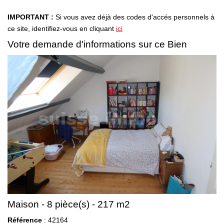
Consultez Nos Dernières Ventes
IMPORTANT :
Si vous avez déjà des codes d'accés personnels à
ce site, identifiez-vous en cliquant
ici
LOUER
Votre demande d'informations sur ce Bien
Découvrez Nos Biens En Location
Confiez-Nous La Recherche De Votre Location
FAIRE GÉRER
NOTRE GROUPE
Le Réseau Suisse Immo
Nos Agences
Maison - 8 pièce(s) - 217 m2
Nos Agents
Référence
: 42164